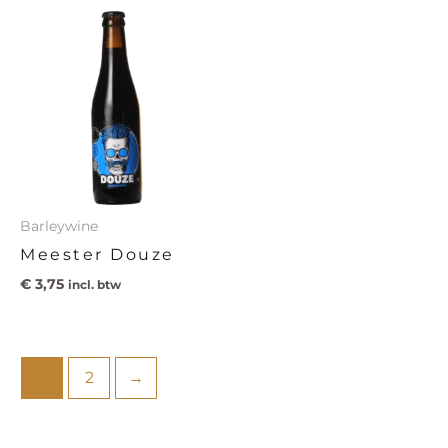
Barleywine
Meester Douze
€
3,75
incl. btw
1
2
→