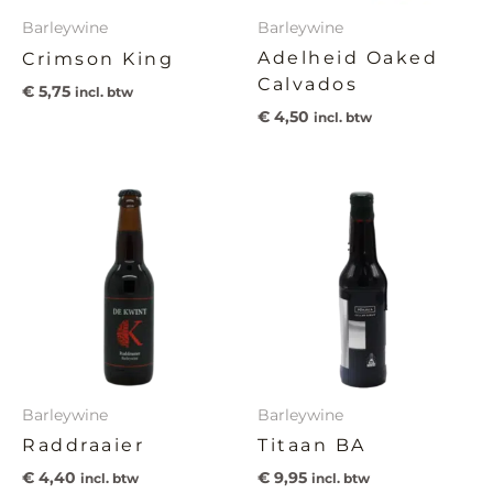
Barleywine
Barleywine
Adelheid Oaked
Crimson King
Calvados
€
5,75
incl. btw
€
4,50
incl. btw
Barleywine
Barleywine
Raddraaier
Titaan BA
€
4,40
€
9,95
incl. btw
incl. btw