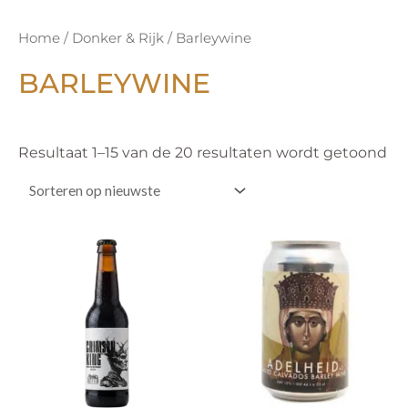
Ge
Home
/
Donker & Rijk
/ Barleywine
op
ni
BARLEYWINE
Resultaat 1–15 van de 20 resultaten wordt getoond