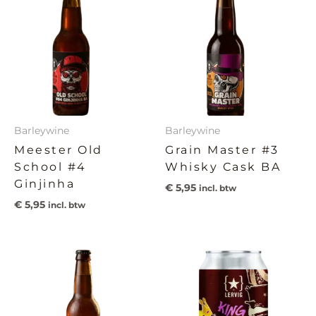
Barleywine
Barleywine
Meester Old
Grain Master #3
School #4
Whisky Cask BA
Ginjinha
€
5,95
incl. btw
€
5,95
incl. btw