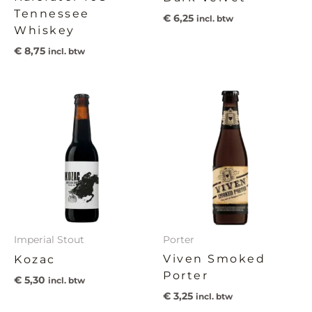
Tennessee
€
6,25
incl. btw
Whiskey
€
8,75
incl. btw
Imperial Stout
Porter
Viven Smoked
Kozac
Porter
€
5,30
incl. btw
€
3,25
incl. btw