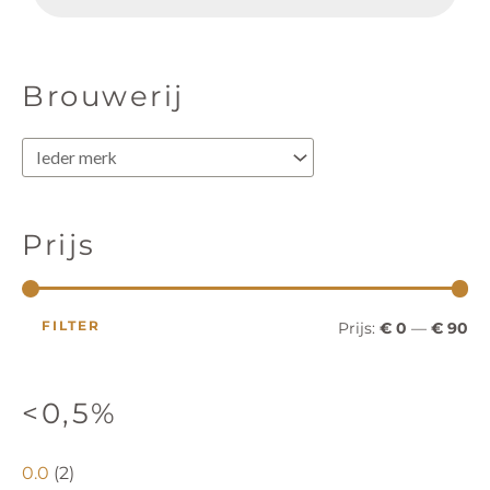
d
p
p
u
c
r
r
t
e
i
i
n
Brouwerij
z
o
j
j
e
k
s
s
e
n
Prijs
FILTER
Prijs:
€ 0
—
€ 90
<0,5%
0.0
(2)