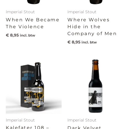
Imperial Stout
Imperial Stout
When We Became
Where Wolves
The Violence
Hide in the
Company of Men
€
8,95
incl. btw
€
8,95
incl. btw
Imperial Stout
Imperial Stout
Kalefater 108 –
Dark Velvet