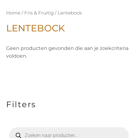
Home
/
Fris & Fruitig
/ Lentebock
LENTEBOCK
Geen producten gevonden die aan je zoekcriteria
voldoen.
Filters
P
r
o