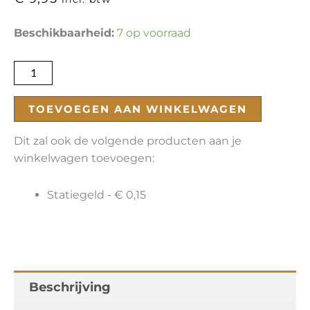
The
Beschikbaarheid:
7 op voorraad
Best
Citra
aantal
TOEVOEGEN AAN WINKELWAGEN
Dit zal ook de volgende producten aan je
winkelwagen toevoegen:
Statiegeld -
€
0,15
Beschrijving