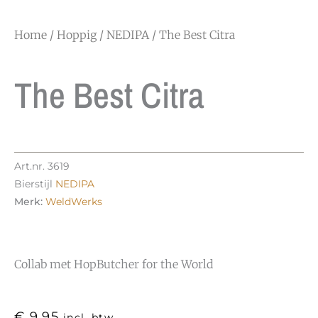
Home
/
Hoppig
/
NEDIPA
/ The Best Citra
The Best Citra
Art.nr.
3619
Bierstijl
NEDIPA
Merk:
WeldWerks
Collab met HopButcher for the World
€
9,95
incl. btw