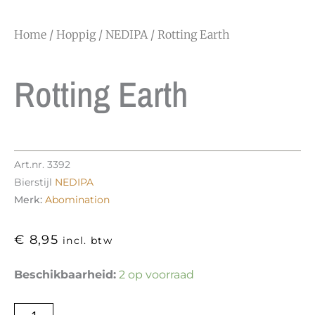
Home
/
Hoppig
/
NEDIPA
/ Rotting Earth
Rotting Earth
Art.nr.
3392
Bierstijl
NEDIPA
Merk:
Abomination
€
8,95
incl. btw
Rotting
Beschikbaarheid:
2 op voorraad
Earth
aantal