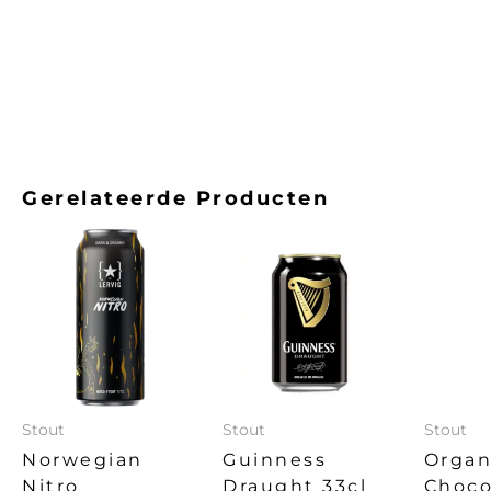
Gerelateerde Producten
Stout
Stout
Stout
Norwegian
Guinness
Organ
Nitro
Draught 33cl
Choco