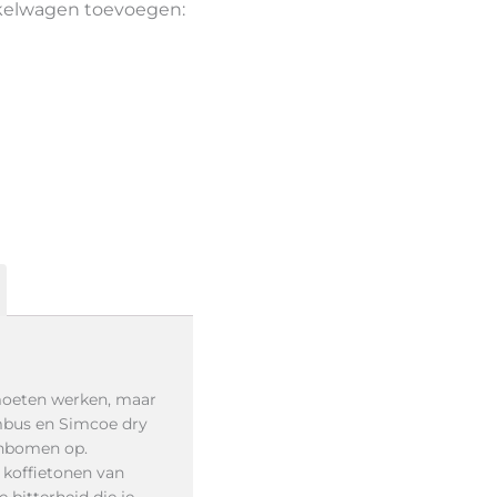
nkelwagen toevoegen:
moeten werken, maar
mbus en Simcoe dry
enbomen op.
 koffietonen van