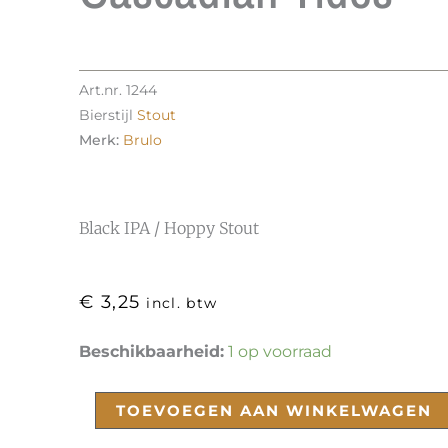
Art.nr.
1244
Bierstijl
Stout
Merk:
Brulo
Black IPA / Hoppy Stout
€
3,25
incl. btw
Cascadian
Beschikbaarheid:
1 op voorraad
Tides
aantal
TOEVOEGEN AAN WINKELWAGEN