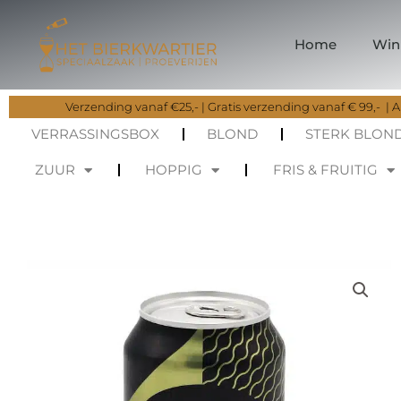
Ga
naar
Home
Win
de
inhoud
Verzending vanaf €25,- | Gratis verzending vanaf € 99,- | Al
VERRASSINGSBOX
BLOND
STERK BLON
ZUUR
HOPPIG
FRIS & FRUITIG