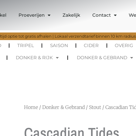
kel
Proeverijen
Zakelijk
Contact
We
tijd optie tot gratis afhalen | Lokaal verzendtarief binnen 10 km radius
D
TRIPEL
SAISON
CIDER
OVERIG
DONKER & RIJK
DONKER & GEBRAND
Home
/
Donker & Gebrand
/
Stout
/ Cascadian Ti
Cascadian Tides