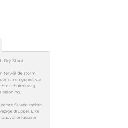
sh Dry Stout
 terwijl de storm
adem in en geniet van
ichte schuimkraag
e beloning.
eerste fluweelzachte
wezige druppel. Elke
mondvol ertussenin