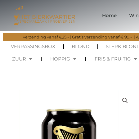
Ga
naar
Home
Win
de
inhoud
Verzending vanaf €25,- | Gratis verzending vanaf € 99,- | Al
VERRASSINGSBOX
BLOND
STERK BLON
ZUUR
HOPPIG
FRIS & FRUITIG