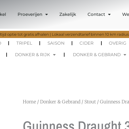
kel
Proeverijen
Zakelijk
Contact
We
tijd optie tot gratis afhalen | Lokaal verzendtarief binnen 10 km radius
D
TRIPEL
SAISON
CIDER
OVERIG
DONKER & RIJK
DONKER & GEBRAND
Home
/
Donker & Gebrand
/
Stout
/ Guinness Dra
Guinness Draught 3