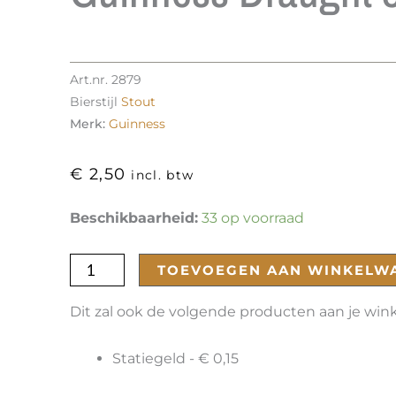
Art.nr.
2879
Bierstijl
Stout
Merk:
Guinness
€
2,50
incl. btw
Guinness
Beschikbaarheid:
33 op voorraad
Draught
33cl
TOEVOEGEN AAN WINKELW
aantal
Dit zal ook de volgende producten aan je wi
Statiegeld -
€
0,15