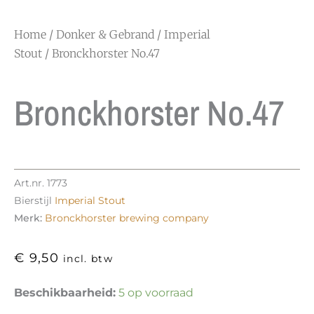
Home
/
Donker & Gebrand
/
Imperial
Stout
/ Bronckhorster No.47
Bronckhorster No.47
Art.nr.
1773
Bierstijl
Imperial Stout
Merk:
Bronckhorster brewing company
€
9,50
incl. btw
Bronckhorster
Beschikbaarheid:
5 op voorraad
No.47