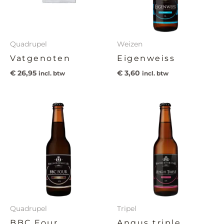
Quadrupel
Weizen
Vatgenoten
Eigenweiss
€
26,95
€
3,60
incl. btw
incl. btw
Quadrupel
Tripel
BBC Four
Angus triple