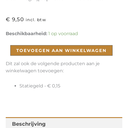
€
9,50
incl. btw
All
Beschikbaarheid:
1 op voorraad
the
Leaves
TOEVOEGEN AAN WINKELWAGEN
are
Brown
Dit zal ook de volgende producten aan je
BA
winkelwagen toevoegen:
aantal
Statiegeld -
€
0,15
Beschrijving