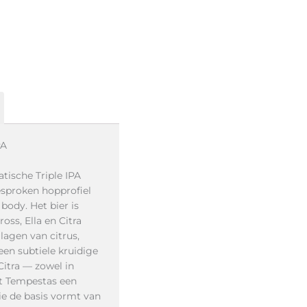
PA
tische Triple IPA
esproken hopprofiel
body. Het bier is
ss, Ella en Citra
lagen van citrus,
een subtiele kruidige
Citra — zowel in
ft Tempestas een
die de basis vormt van