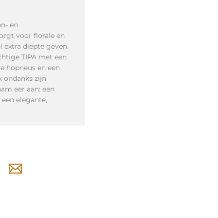
en- en
orgt voor florale en
l extra diepte geven.
achtige TIPA met een
ve hopneus en een
 ondanks zijn
naam eer aan: een
 een elegante,