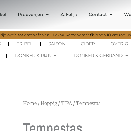
kel
Proeverijen
Zakelijk
Contact
We
tijd optie tot gratis afhalen | Lokaal verzendtarief binnen 10 km radius
D
TRIPEL
SAISON
CIDER
OVERIG
DONKER & RIJK
DONKER & GEBRAND
Home
/
Hoppig
/
TIPA
/ Tempestas
Tempestas