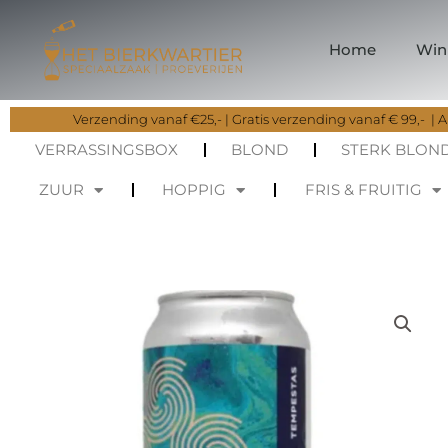
Ga
naar
Home
Win
de
inhoud
Verzending vanaf €25,- | Gratis verzending vanaf € 99,- | Al
VERRASSINGSBOX
BLOND
STERK BLON
ZUUR
HOPPIG
FRIS & FRUITIG