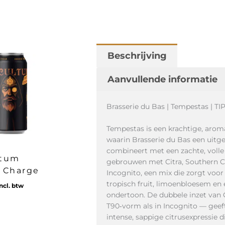
Beschrijving
Aanvullende informatie
Brasserie du Bas | Tempestas | TI
Tempestas is een krachtige, aroma
waarin Brasserie du Bas een uitg
combineert met een zachte, volle 
ltum
gebrouwen met Citra, Southern Cro
 Charge
Incognito, een mix die zorgt voor 
tropisch fruit, limoenbloesem en 
ncl. btw
ondertoon. De dubbele inzet van 
T90‑vorm als in Incognito — gee
intense, sappige citrusexpressie 