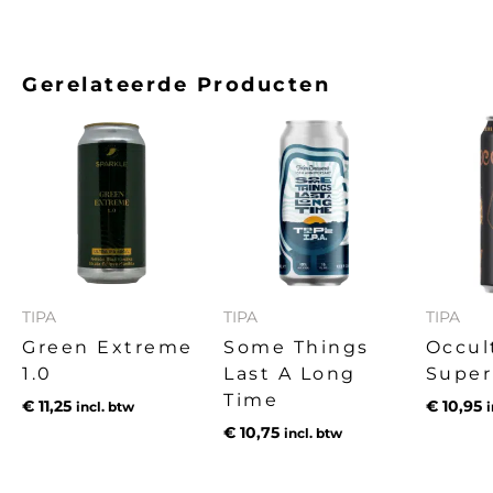
Gerelateerde Producten
TIPA
TIPA
TIPA
Green Extreme
Some Things
Occu
1.0
Last A Long
Super
Time
€
11,25
€
10,95
incl. btw
i
€
10,75
incl. btw