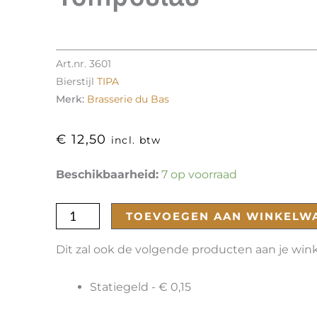
Art.nr.
3601
Bierstijl
TIPA
Merk:
Brasserie du Bas
€
12,50
incl. btw
Tempestas
Beschikbaarheid:
7 op voorraad
aantal
TOEVOEGEN AAN WINKELW
Dit zal ook de volgende producten aan je wi
Statiegeld -
€
0,15