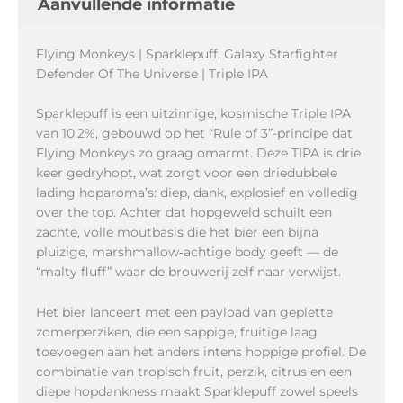
Aanvullende informatie
Flying Monkeys | Sparklepuff, Galaxy Starfighter
Defender Of The Universe | Triple IPA
Sparklepuff is een uitzinnige, kosmische Triple IPA
van 10,2%, gebouwd op het “Rule of 3”-principe dat
Flying Monkeys zo graag omarmt. Deze TIPA is drie
keer gedryhopt, wat zorgt voor een driedubbele
lading hoparoma’s: diep, dank, explosief en volledig
over the top. Achter dat hopgeweld schuilt een
zachte, volle moutbasis die het bier een bijna
pluizige, marshmallow‑achtige body geeft — de
“malty fluff” waar de brouwerij zelf naar verwijst.
Het bier lanceert met een payload van geplette
zomerperziken, die een sappige, fruitige laag
toevoegen aan het anders intens hoppige profiel. De
combinatie van tropisch fruit, perzik, citrus en een
diepe hopdankness maakt Sparklepuff zowel speels