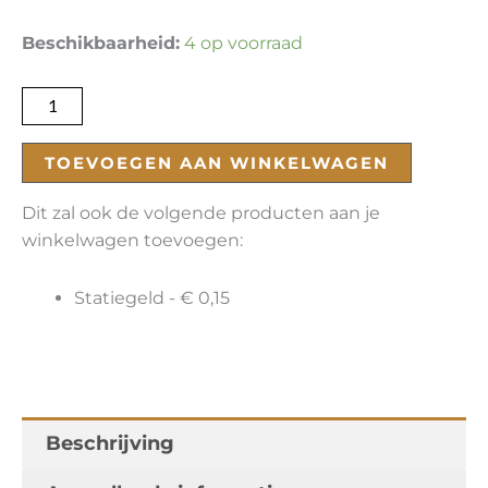
Sparklepuff,
Beschikbaarheid:
4 op voorraad
Galaxy
Starfighter
[...]
aantal
TOEVOEGEN AAN WINKELWAGEN
Dit zal ook de volgende producten aan je
winkelwagen toevoegen:
Statiegeld -
€
0,15
Beschrijving