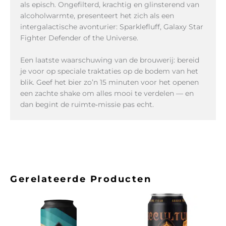
als episch. Ongefilterd, krachtig en glinsterend van
alcoholwarmte, presenteert het zich als een
intergalactische avonturier: Sparklefluff, Galaxy Star
Fighter Defender of the Universe.
Een laatste waarschuwing van de brouwerij: bereid
je voor op speciale traktaties op de bodem van het
blik. Geef het bier zo’n 15 minuten voor het openen
een zachte shake om alles mooi te verdelen — en
dan begint de ruimte‑missie pas echt.
Gerelateerde Producten