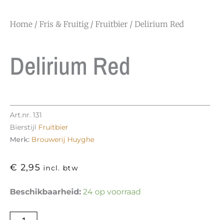
Home
/
Fris & Fruitig
/
Fruitbier
/ Delirium Red
Delirium Red
Art.nr.
131
Bierstijl
Fruitbier
Merk:
Brouwerij Huyghe
€
2,95
incl. btw
Delirium
Beschikbaarheid:
24 op voorraad
Red
aantal