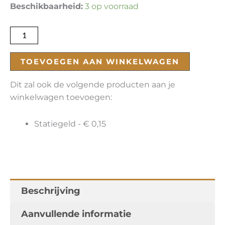
PVA
Beschikbaarheid:
3 op voorraad
(Pretty
Viscous
Ale)
aantal
TOEVOEGEN AAN WINKELWAGEN
Dit zal ook de volgende producten aan je
winkelwagen toevoegen:
Statiegeld -
€
0,15
Beschrijving
Aanvullende informatie