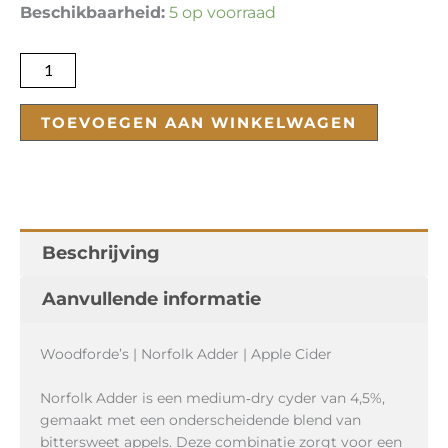
Norfolk
Beschikbaarheid:
5 op voorraad
Adder
Apple
Cider
aantal
TOEVOEGEN AAN WINKELWAGEN
Beschrijving
Aanvullende informatie
Woodforde’s | Norfolk Adder | Apple Cider
Norfolk Adder is een medium‑dry cyder van 4,5%,
gemaakt met een onderscheidende blend van
bittersweet appels. Deze combinatie zorgt voor een