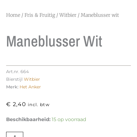
Home
/
Fris & Fruitig
/
Witbier
/ Maneblusser wit
Maneblusser Wit
Art.nr.
664
Bierstijl
Witbier
Merk:
Het Anker
€
2,40
incl. btw
Maneblusser
Beschikbaarheid:
15 op voorraad
wit
aantal