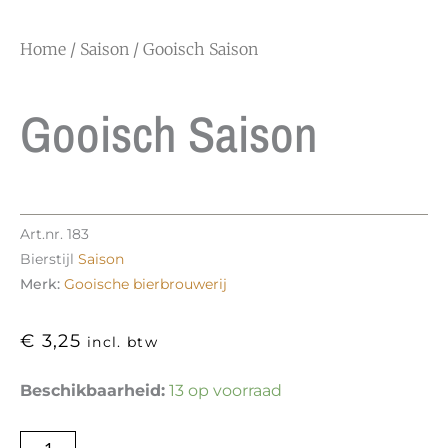
Home
/
Saison
/ Gooisch Saison
Gooisch Saison
Art.nr.
183
Bierstijl
Saison
Merk:
Gooische bierbrouwerij
€
3,25
incl. btw
Gooisch
Beschikbaarheid:
13 op voorraad
Saison
aantal