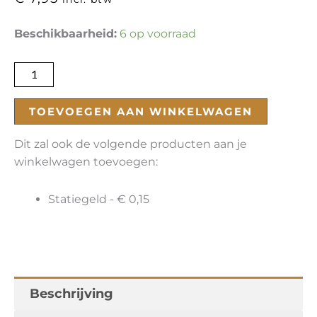
Fakhfakhina
Beschikbaarheid:
6 op voorraad
aantal
TOEVOEGEN AAN WINKELWAGEN
Dit zal ook de volgende producten aan je
winkelwagen toevoegen:
Statiegeld -
€
0,15
Beschrijving