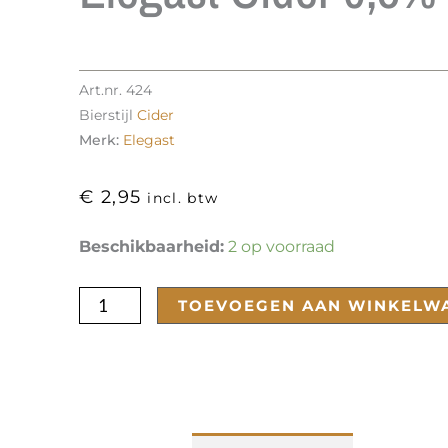
Art.nr.
424
Bierstijl
Cider
Merk:
Elegast
€
2,95
incl. btw
Elegast
Beschikbaarheid:
2 op voorraad
cider
0,5%
TOEVOEGEN AAN WINKELW
aantal