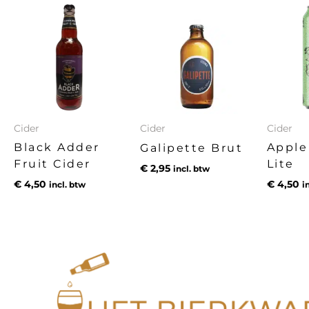
Cider
Cider
Cider
Black Adder
Apple
Galipette Brut
Fruit Cider
Lite
€
2,95
incl. btw
€
4,50
€
4,50
incl. btw
i