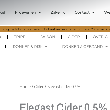
kel
Proeverijen
Zakelijk
Contact
We
tijd optie tot gratis afhalen | Lokaal verzendtarief binnen 10 km radius
D
TRIPEL
SAISON
CIDER
OVERIG
DONKER & RIJK
DONKER & GEBRAND
Home
/
Cider
/ Elegast cider 0,5%
Elegast Cider 0,5%