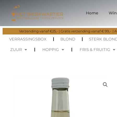
Ga
naar
Home
Win
de
inhoud
Verzending vanaf €25,- | Gratis verzending vanaf € 99,- | Al
VERRASSINGSBOX
BLOND
STERK BLON
ZUUR
HOPPIG
FRIS & FRUITIG