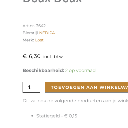
Art.nr.
3642
Bierstijl
NEDIPA
Merk:
Lost
€
6,30
incl. btw
Deux
Beschikbaarheid:
2 op voorraad
Deux
aantal
TOEVOEGEN AAN WINKELW
Dit zal ook de volgende producten aan je wi
Statiegeld -
€
0,15