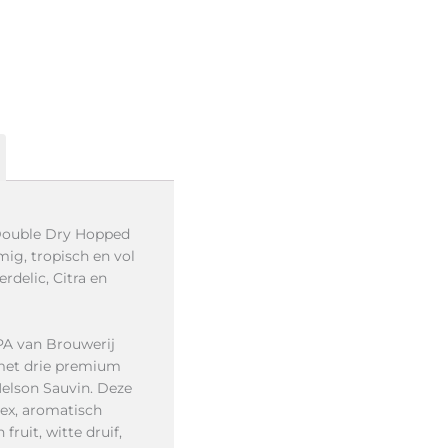
 Double Dry Hopped
ig, tropisch en vol
delic, Citra en
PA van Brouwerij
met drie premium
Nelson Sauvin. Deze
ex, aromatisch
fruit, witte druif,