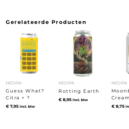
Gerelateerde Producten
NEDIPA
NEDIPA
NEDIPA
Guess What?
Moon
Rotting Earth
Citra + ?
Crea
€
8,95
incl. btw
€
7,95
€
8,75
incl. btw
in