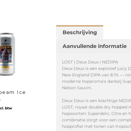
Beschrijving
Aanvullende informatie
LOST | Deux Deux | NEDIPA
Deux Deux is een explosief juicy
New England DIPA van 8.1% — rom
moderne hoparoma’s dankzij Super
Nelson Sauvin.
beam Ice
m
Deux Deux is een krachtige NEDI
LOST, royaal double dry hopped 
cl. btw
hopsoorten: Superdelic, Citra en 
combinatie zorgt voor een compl
hopprofiel met tonen van tropisch 