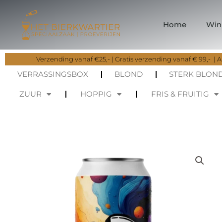
Ga
naar
Home
Win
de
inhoud
Verzending vanaf €25,- | Gratis verzending vanaf € 99,- | Al
VERRASSINGSBOX
BLOND
STERK BLON
ZUUR
HOPPIG
FRIS & FRUITIG