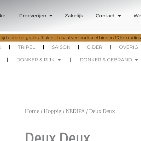
kel
Proeverijen
Zakelijk
Contact
We
tijd optie tot gratis afhalen | Lokaal verzendtarief binnen 10 km radius
D
TRIPEL
SAISON
CIDER
OVERIG
DONKER & RIJK
DONKER & GEBRAND
Home
/
Hoppig
/
NEDIPA
/ Deux Deux
Deux Deux