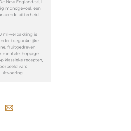
De New England‑stijl
htig mondgevoel, een
nceerde bitterheid
0 ml‑verpakking is
nder toegankelijke
ne, fruitgedreven
rimentele, hoppige
op klassieke recepten,
oorbeeld van:
n uitvoering.