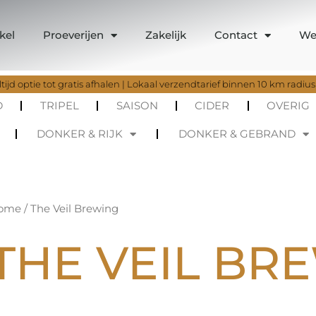
kel
Proeverijen
Zakelijk
Contact
We
tijd optie tot gratis afhalen | Lokaal verzendtarief binnen 10 km radius
D
TRIPEL
SAISON
CIDER
OVERIG
DONKER & RIJK
DONKER & GEBRAND
ome
/ The Veil Brewing
THE VEIL BR