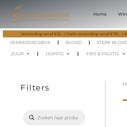
Ga
naar
Home
Win
de
inhoud
Verzending vanaf €25,- | Gratis verzending vanaf € 99,- | Al
VERRASSINGSBOX
BLOND
STERK BLON
ZUUR
HOPPIG
FRIS & FRUITIG
H
Filters
P
r
o
d