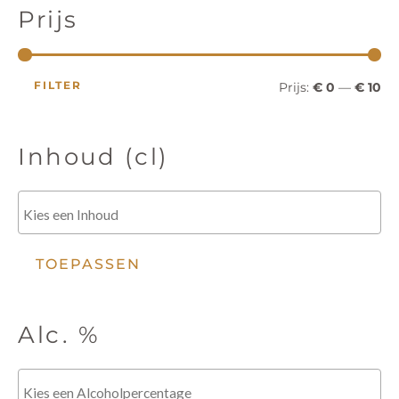
i
i
n
Prijs
z
o
j
j
e
k
s
s
e
FILTER
Prijs:
€ 0
—
€ 10
n
Inhoud (cl)
TOEPASSEN
Alc. %