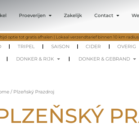
kel
Proeverijen
Zakelijk
Contact
We
tijd optie tot gratis afhalen | Lokaal verzendtarief binnen 10 km radius
D
TRIPEL
SAISON
CIDER
OVERIG
DONKER & RIJK
DONKER & GEBRAND
ome
/ Plzeňský Prazdroj
PLZEŇSKÝ P