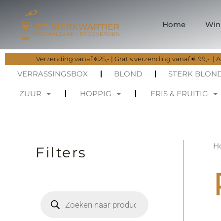
Ga
naar
Home
Win
de
inhoud
Verzending vanaf €25,- | Gratis verzending vanaf € 99,- | Al
VERRASSINGSBOX
BLOND
STERK BLON
ZUUR
HOPPIG
FRIS & FRUITIG
H
Filters
P
r
o
d