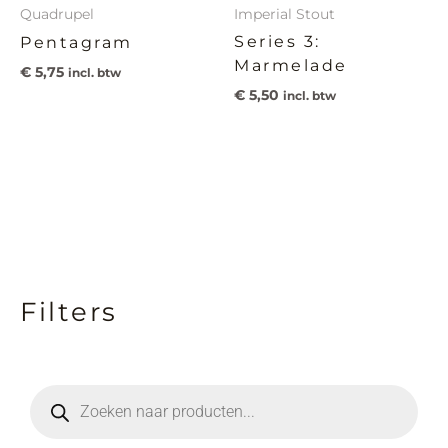
Quadrupel
Imperial Stout
Series 3:
Pentagram
Marmelade
€
5,75
incl. btw
€
5,50
incl. btw
Filters
M
M
i
a
n
x
P
r
.
.
o
d
p
p
u