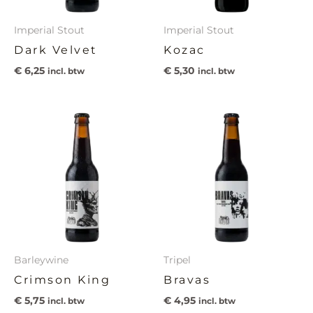
Imperial Stout
Imperial Stout
Dark Velvet
Kozac
€
6,25
€
5,30
incl. btw
incl. btw
Barleywine
Tripel
Crimson King
Bravas
€
5,75
€
4,95
incl. btw
incl. btw