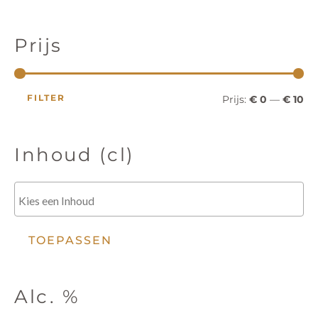
c
r
r
t
e
i
i
n
Prijs
z
o
j
j
e
k
s
s
e
FILTER
Prijs:
€ 0
—
€ 10
n
Inhoud (cl)
TOEPASSEN
Alc. %