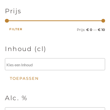
r
r
t
e
i
i
n
Prijs
z
o
j
j
e
k
s
s
e
FILTER
Prijs:
€ 0
—
€ 10
n
Inhoud (cl)
TOEPASSEN
Alc. %