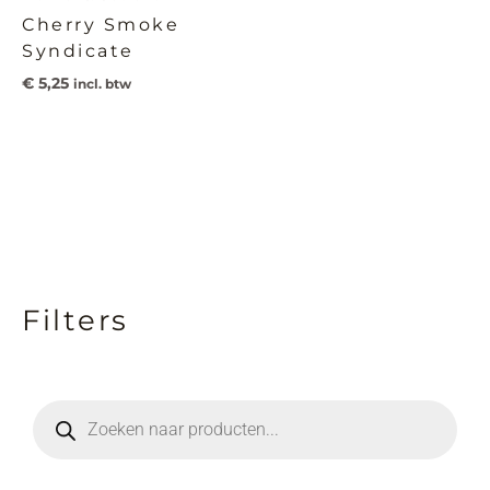
Cherry Smoke
Syndicate
€
5,25
incl. btw
Filters
M
M
i
a
n
x
P
r
.
.
o
d
p
p
u
c