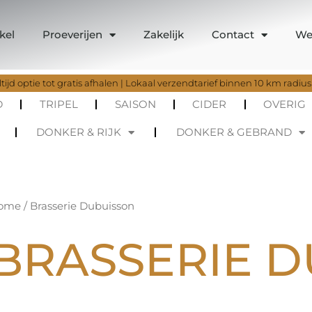
kel
Proeverijen
Zakelijk
Contact
We
tijd optie tot gratis afhalen | Lokaal verzendtarief binnen 10 km radius
D
TRIPEL
SAISON
CIDER
OVERIG
DONKER & RIJK
DONKER & GEBRAND
ome
/ Brasserie Dubuisson
BRASSERIE 