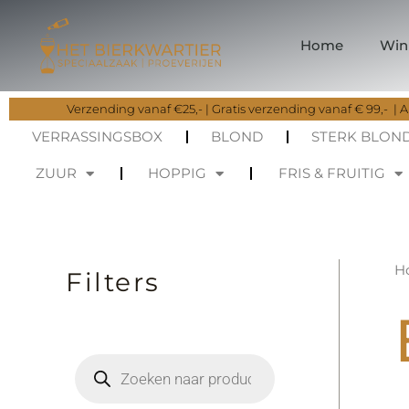
Ga
naar
Home
Win
de
inhoud
Verzending vanaf €25,- | Gratis verzending vanaf € 99,- | Al
VERRASSINGSBOX
BLOND
STERK BLON
ZUUR
HOPPIG
FRIS & FRUITIG
H
Filters
P
r
o
d