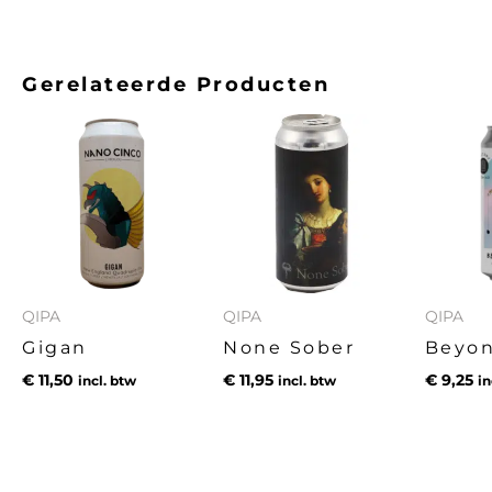
Gerelateerde Producten
QIPA
QIPA
QIPA
Gigan
None Sober
Beyon
€
11,50
€
11,95
€
9,25
incl. btw
incl. btw
in