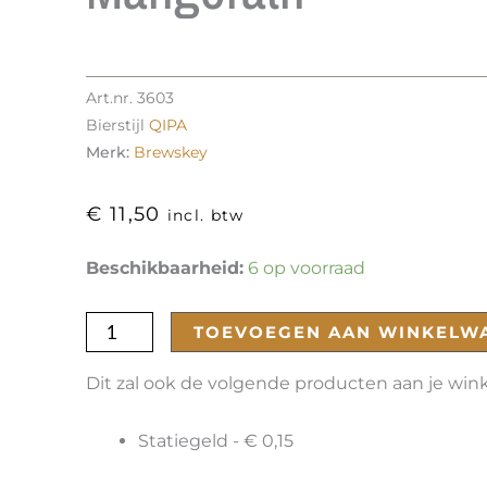
Art.nr.
3603
Bierstijl
QIPA
Merk:
Brewskey
€
11,50
incl. btw
Mangorath
Beschikbaarheid:
6 op voorraad
aantal
TOEVOEGEN AAN WINKELW
Dit zal ook de volgende producten aan je wi
Statiegeld -
€
0,15