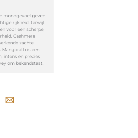
ige mondgevoel geven
ige rijkheid, terwijl
gen voor een scherpe,
erheid. Cashmere
merkende zachte
n. Mangorath is een
, intens en precies
key om bekendstaat.