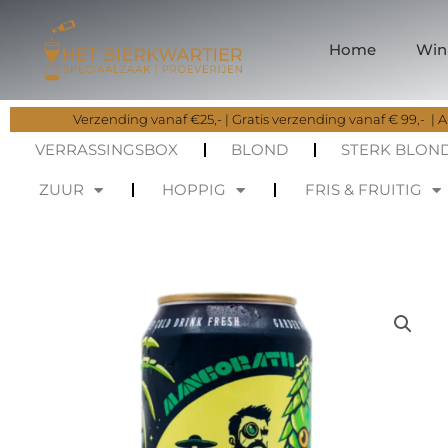
Ga
naar
Home
Win
de
inhoud
Verzending vanaf €25,- | Gratis verzending vanaf € 99,- | Al
VERRASSINGSBOX
BLOND
STERK BLON
ZUUR
HOPPIG
FRIS & FRUITIG