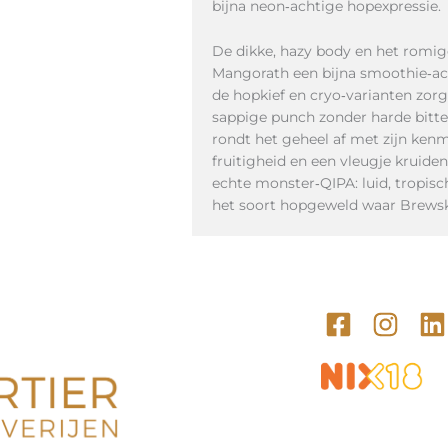
bijna neon‑achtige hopexpressie.
De dikke, hazy body en het rom
Mangorath een bijna smoothie‑acht
de hopkief en cryo‑varianten zor
sappige punch zonder harde bitt
rondt het geheel af met zijn ken
fruitigheid en een vleugje kruide
echte monster‑QIPA: luid, tropisch
het soort hopgeweld waar Brews