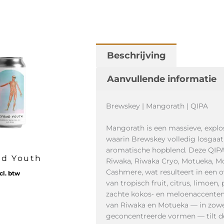
Beschrijving
Aanvullende informatie
Brewskey | Mangorath | QIPA
Mangorath is een massieve, explo
waarin Brewskey volledig losgaa
aromatische hopblend. Deze QIPA
d Youth
Riwaka, Riwaka Cryo, Motueka, M
Cashmere, wat resulteert in een 
cl. btw
van tropisch fruit, citrus, limoen,
zachte kokos‑ en meloenaccenten
van Riwaka en Motueka — in zowel
geconcentreerde vormen — tilt de