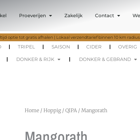
kel
Proeverijen
Zakelijk
Contact
We
tijd optie tot gratis afhalen | Lokaal verzendtarief binnen 10 km radius
D
TRIPEL
SAISON
CIDER
OVERIG
DONKER & RIJK
DONKER & GEBRAND
Home
/
Hoppig
/
QIPA
/ Mangorath
Mangorath