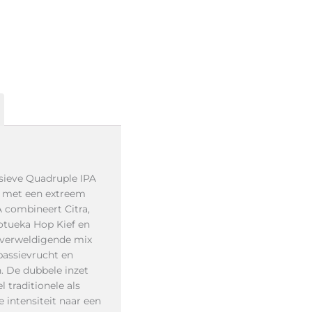
sieve Quadruple IPA
t met een extreem
 combineert Citra,
otueka Hop Kief en
overweldigende mix
 passievrucht en
. De dubbele inzet
 traditionele als
 intensiteit naar een