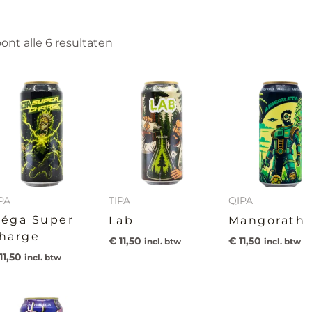
ont alle 6 resultaten
PA
TIPA
QIPA
éga Super
Lab
Mangorath
harge
€
11,50
€
11,50
incl. btw
incl. btw
11,50
incl. btw