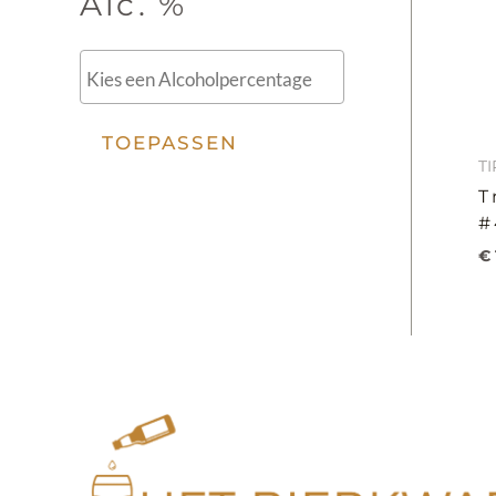
Alc. %
TOEPASSEN
TI
T
#
€