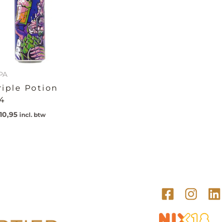
PA
riple Potion
4
10,95
incl. btw