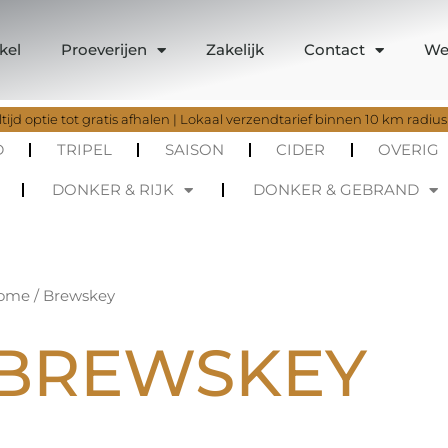
kel
Proeverijen
Zakelijk
Contact
We
tijd optie tot gratis afhalen | Lokaal verzendtarief binnen 10 km radius
D
TRIPEL
SAISON
CIDER
OVERIG
DONKER & RIJK
DONKER & GEBRAND
Gesorteerd
ome
/ Brewskey
op
nieuwste
BREWSKEY