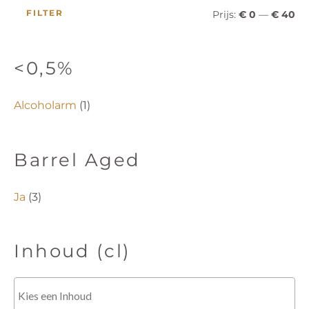
e
FILTER
Prijs:
€ 0
—
€ 40
n
<0,5%
Alcoholarm
(1)
Barrel Aged
Ja
(3)
Inhoud (cl)