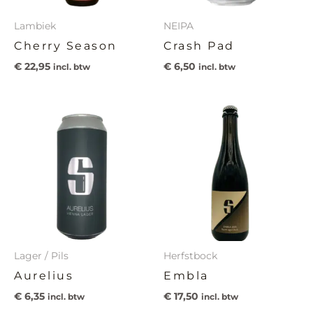
Lambiek
NEIPA
Cherry Season
Crash Pad
€
22,95
€
6,50
incl. btw
incl. btw
Lager / Pils
Herfstbock
Aurelius
Embla
€
6,35
€
17,50
incl. btw
incl. btw