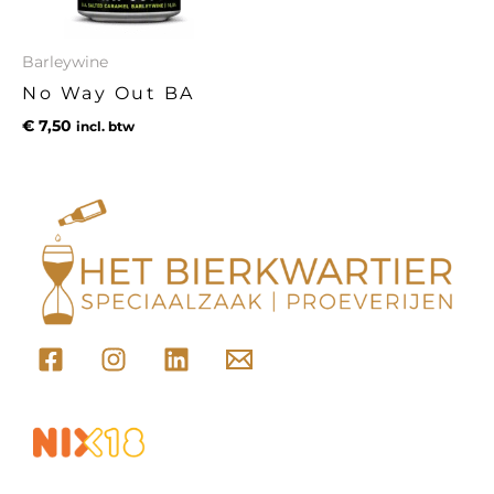
Barleywine
No Way Out BA
€
7,50
incl. btw