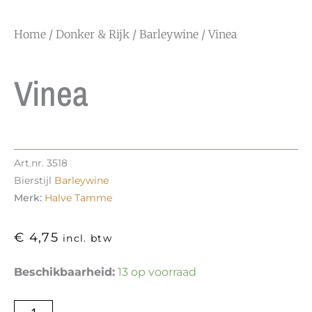
Home
/
Donker & Rijk
/
Barleywine
/ Vinea
Vinea
Art.nr.
3518
Bierstijl
Barleywine
Merk:
Halve Tamme
€
4,75
incl. btw
Vinea
Beschikbaarheid:
13 op voorraad
aantal