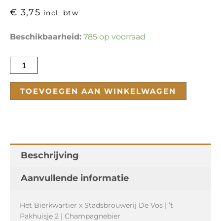
€
3,75
incl. btw
't
Beschikbaarheid:
785 op voorraad
Pakhuisje
2
aantal
TOEVOEGEN AAN WINKELWAGEN
Beschrijving
Aanvullende informatie
Het Bierkwartier x Stadsbrouwerij De Vos | ’t
Pakhuisje 2 | Champagnebier