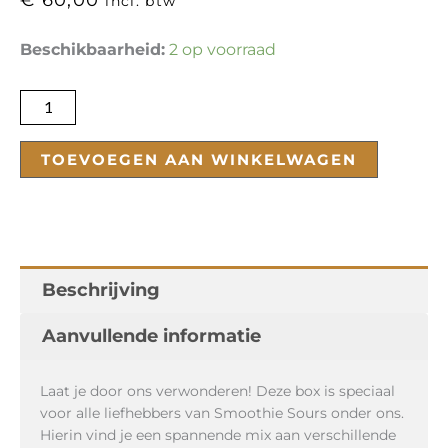
incl. btw
Smoothie
Beschikbaarheid:
2 op voorraad
Sour
Box
aantal
TOEVOEGEN AAN WINKELWAGEN
Beschrijving
Aanvullende informatie
Laat je door ons verwonderen! Deze box is speciaal
voor alle liefhebbers van Smoothie Sours onder ons.
Hierin vind je een spannende mix aan verschillende