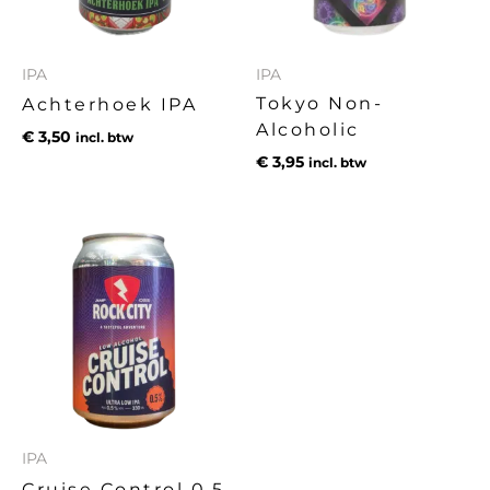
IPA
IPA
Tokyo Non-
Achterhoek IPA
Alcoholic
€
3,50
incl. btw
€
3,95
incl. btw
IPA
Cruise Control 0.5