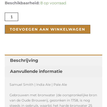
Samuel
Beschikbaarheid:
8 op voorraad
Smith
India
Ale
aantal
TOEVOEGEN AAN WINKELWAGEN
Beschrijving
Aanvullende informatie
Samuel Smith | India Ale | Pale Ale
Gebrouwen met bronwater (de oorspronkelijke bron
van de Oude Brouwerij, gezonken in 1758, is nog
steeds in gebruik, waarbij het harde bronwater 25