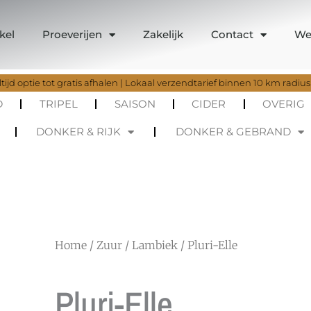
kel
Proeverijen
Zakelijk
Contact
We
tijd optie tot gratis afhalen | Lokaal verzendtarief binnen 10 km radius
D
TRIPEL
SAISON
CIDER
OVERIG
DONKER & RIJK
DONKER & GEBRAND
Home
/
Zuur
/
Lambiek
/ Pluri-Elle
Pluri-Elle