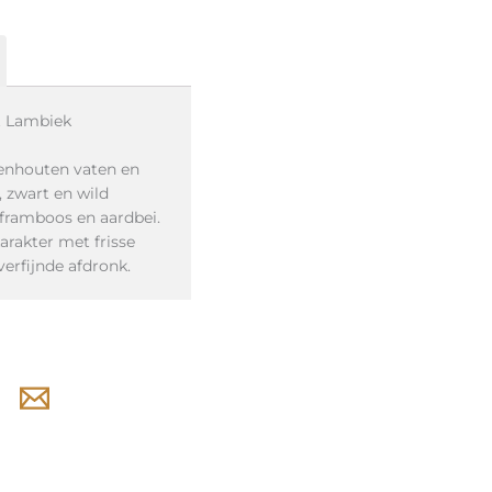
it Lambiek
kenhouten vaten en
, zwart en wild
 framboos en aardbei.
karakter met frisse
verfijnde afdronk.