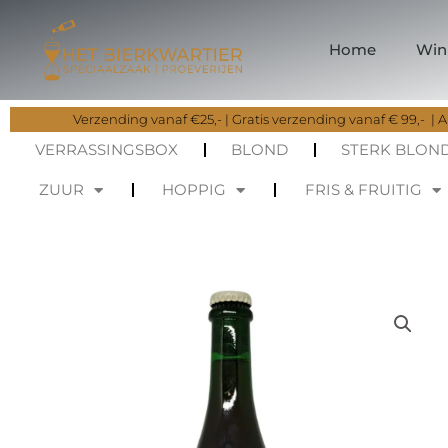
Ga
naar
Home
Win
de
inhoud
Verzending vanaf €25,- | Gratis verzending vanaf € 99,- | Al
VERRASSINGSBOX
BLOND
STERK BLON
ZUUR
HOPPIG
FRIS & FRUITIG