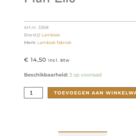
Art.nr.
3368
Bierstijl
Lambiek
Merk:
Lambiek fabriek
€
14,50
incl. btw
Pluri-
Beschikbaarheid:
3 op voorraad
Elle
aantal
TOEVOEGEN AAN WINKELW