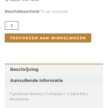
'n
Beschikbaarheid:
17 op voorraad
Zatte
Rat
aantal
TOEVOEGEN AAN WINKELWAGEN
Beschrijving
Aanvullende informatie
Fightstreet Brewery (’n Diquen) | ’n Zatte Rat |
Barleywine