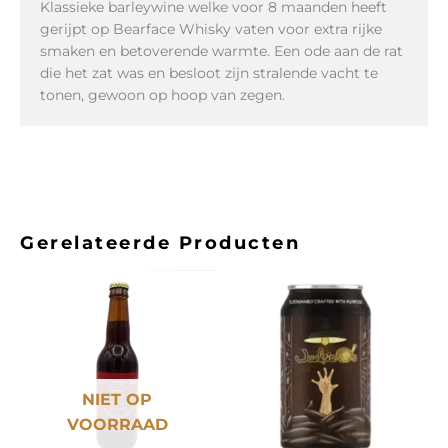
Klassieke barleywine welke voor 8 maanden heeft
gerijpt op Bearface Whisky vaten voor extra rijke
smaken en betoverende warmte. Een ode aan de rat
die het zat was en besloot zijn stralende vacht te
tonen, gewoon op hoop van zegen.
Gerelateerde Producten
NIET OP
VOORRAAD