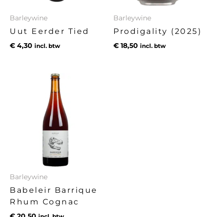
Barleywine
Barleywine
Uut Eerder Tied
Prodigality (2025)
€
4,30
€
18,50
incl. btw
incl. btw
Barleywine
Babeleir Barrique
Rhum Cognac
€
20,50
incl. btw