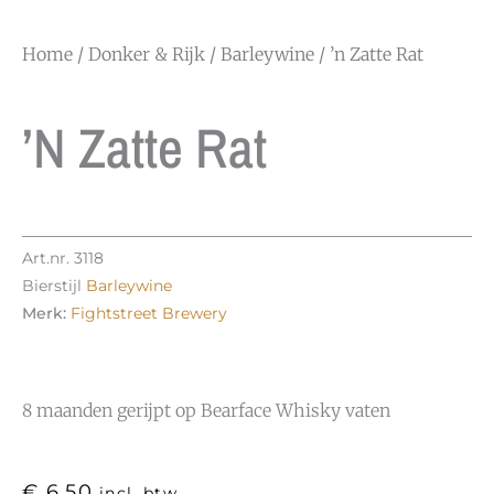
Home
/
Donker & Rijk
/
Barleywine
/ ’n Zatte Rat
’n Zatte Rat
Art.nr.
3118
Bierstijl
Barleywine
Merk:
Fightstreet Brewery
8 maanden gerijpt op Bearface Whisky vaten
€
6,50
incl. btw