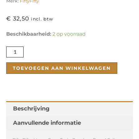
Merk:
FiftyFifty
€
32,50
incl. btw
Laws
Beschikbaarheid:
2 op voorraad
Four
Grain
Bourbon
Barrel
TOEVOEGEN AAN WINKELWAGEN
Eclips
(2023)
aantal
Beschrijving
Aanvullende informatie