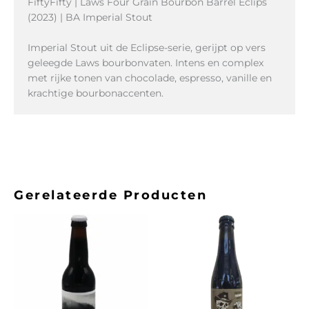
FiftyFifty | Laws Four Grain Bourbon Barrel Eclips
(2023) | BA Imperial Stout
Imperial Stout uit de Eclipse-serie, gerijpt op vers
geleegde Laws bourbonvaten. Intens en complex
met rijke tonen van chocolade, espresso, vanille en
krachtige bourbonaccenten.
Gerelateerde Producten