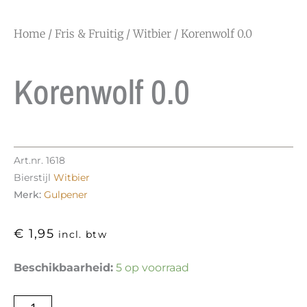
Home
/
Fris & Fruitig
/
Witbier
/ Korenwolf 0.0
Korenwolf 0.0
Art.nr.
1618
Bierstijl
Witbier
Merk:
Gulpener
€
1,95
incl. btw
Korenwolf
Beschikbaarheid:
5 op voorraad
0.0
aantal