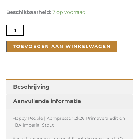
Kompressor
Beschikbaarheid:
7 op voorraad
2k26
Primavera
Edition
aantal
TOEVOEGEN AAN WINKELWAGEN
Beschrijving
Aanvullende informatie
Hoppy People | Kompressor 2k26 Primavera Edition
| BA Imperial Stout
Een uitzonderlijke Imperial Stout die maar liefst 50