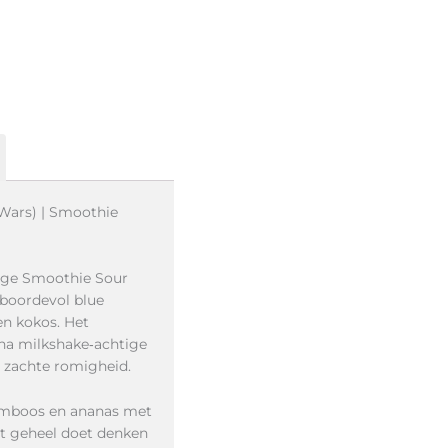
 Wars) | Smoothie
mige Smoothie Sour
boordevol blue
en kokos. Het
ijna milkshake‑achtige
n zachte romigheid.
amboos en ananas met
et geheel doet denken