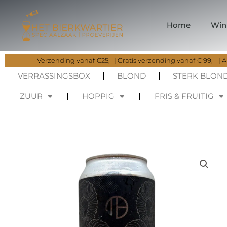
Ga
naar
Home
Win
de
inhoud
Verzending vanaf €25,- | Gratis verzending vanaf € 99,- | Al
VERRASSINGSBOX
BLOND
STERK BLON
ZUUR
HOPPIG
FRIS & FRUITIG