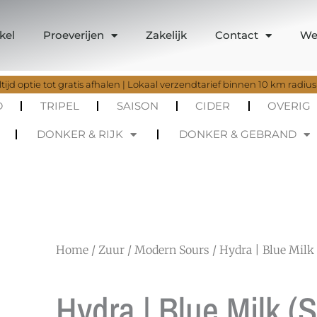
kel
Proeverijen
Zakelijk
Contact
We
tijd optie tot gratis afhalen | Lokaal verzendtarief binnen 10 km radius
D
TRIPEL
SAISON
CIDER
OVERIG
DONKER & RIJK
DONKER & GEBRAND
Home
/
Zuur
/
Modern Sours
/ Hydra | Blue Milk 
Hydra | Blue Milk (