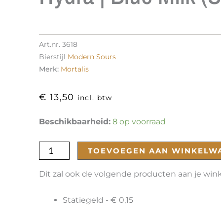
Art.nr.
3618
Bierstijl
Modern Sours
Merk:
Mortalis
€
13,50
incl. btw
Hydra
Beschikbaarheid:
8 op voorraad
|
Blue
TOEVOEGEN AAN WINKELW
Milk
(Star
Dit zal ook de volgende producten aan je wi
Wars)
aantal
Statiegeld -
€
0,15