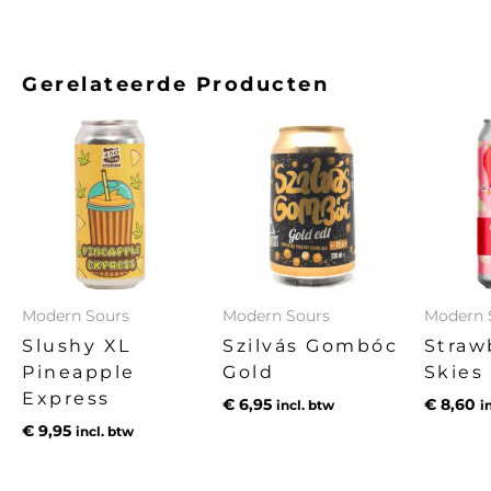
Gerelateerde Producten
Modern Sours
Modern Sours
Modern 
Slushy XL
Szilvás Gombóc
Straw
Pineapple
Gold
Skies
Express
€
6,95
€
8,60
incl. btw
i
€
9,95
incl. btw