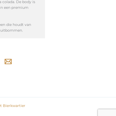
a colada. De body is
t in een premium
een die houdt van
 fruitbommen.
 Bierkwartier