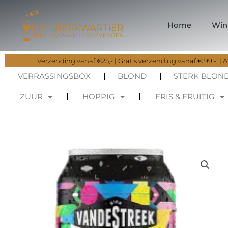
Ga
naar
Home
Win
de
inhoud
Verzending vanaf €25,- | Gratis verzending vanaf € 99,- | Al
VERRASSINGSBOX
BLOND
STERK BLON
ZUUR
HOPPIG
FRIS & FRUITIG