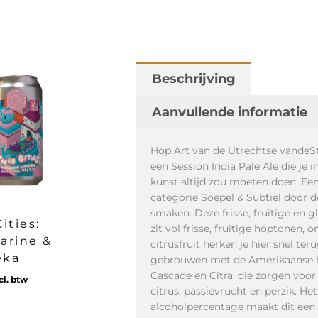
Beschrijving
Aanvullende informatie
Hop Art van de Utrechtse vandeStr
een Session India Pale Ale die je i
kunst altijd zou moeten doen. Een
categorie Soepel & Subtiel door d
smaken. Deze frisse, fruitige en g
ities:
zit vol frisse, fruitige hoptonen, 
arine &
citrusfruit herken je hier snel teru
eka
gebrouwen met de Amerikaanse 
Cascade en Citra, die zorgen voo
cl. btw
citrus, passievrucht en perzik. Het
alcoholpercentage maakt dit een h