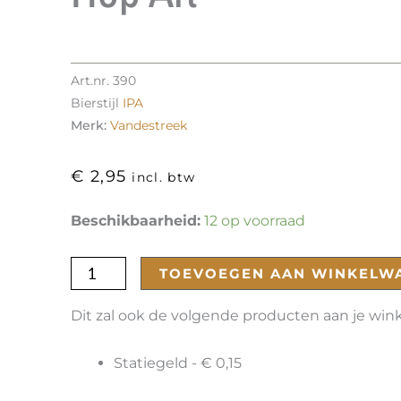
Art.nr.
390
Bierstijl
IPA
Merk:
Vandestreek
€
2,95
incl. btw
Hop
Beschikbaarheid:
12 op voorraad
Art
aantal
TOEVOEGEN AAN WINKELW
Dit zal ook de volgende producten aan je wi
Statiegeld -
€
0,15