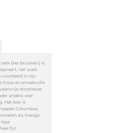
eek bier brouwerij is
nspireert, net zoals
 voorbeeld in zijn
e frisse en smaakvolle
lutenvrije dorstlesser
onder andere veel
g. Het bier is
hoppen Columbus,
r smaken als mango,
 lage
eel fijn