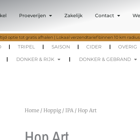
kel
Proeverijen
Zakelijk
Contact
We
tijd optie tot gratis afhalen | Lokaal verzendtarief binnen 10 km radius
D
TRIPEL
SAISON
CIDER
OVERIG
DONKER & RIJK
DONKER & GEBRAND
Home
/
Hoppig
/
IPA
/ Hop Art
Hop Art