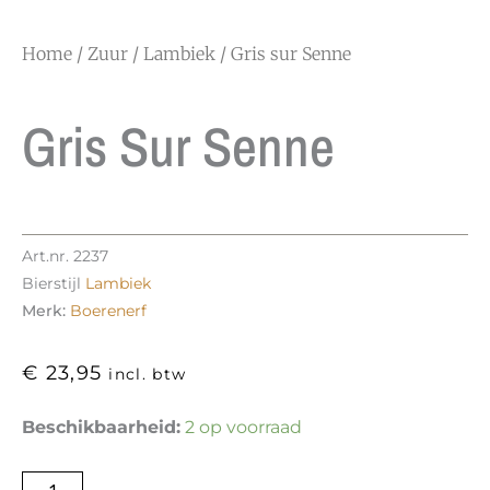
Home
/
Zuur
/
Lambiek
/ Gris sur Senne
Gris Sur Senne
Art.nr.
2237
Bierstijl
Lambiek
Merk:
Boerenerf
€
23,95
incl. btw
Gris
Beschikbaarheid:
2 op voorraad
sur
Senne