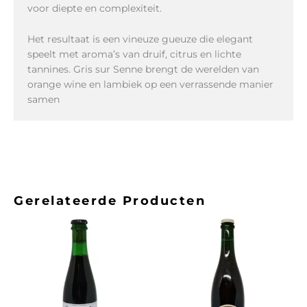
voor diepte en complexiteit.
Het resultaat is een vineuze gueuze die elegant
speelt met aroma’s van druif, citrus en lichte
tannines. Gris sur Senne brengt de werelden van
orange wine en lambiek op een verrassende manier
samen
Gerelateerde Producten