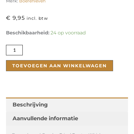
Merk:
Boerenleven
€
9,95
incl. btw
Gouden
Beschikbaarheid:
24 op voorraad
Tripel
Tractor
Whiskey
Infused
TOEVOEGEN AAN WINKELWAGEN
aantal
Beschrijving
Aanvullende informatie