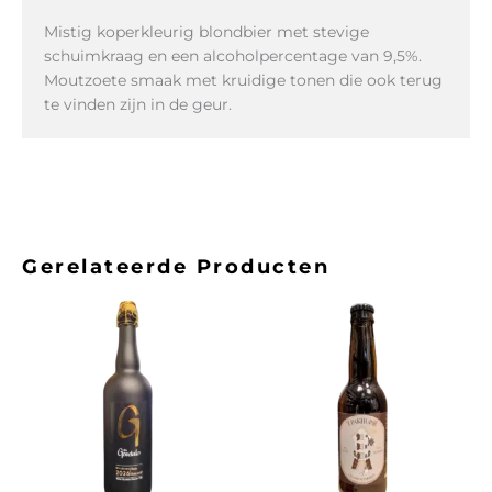
Mistig koperkleurig blondbier met stevige
schuimkraag en een alcoholpercentage van 9,5%.
Moutzoete smaak met kruidige tonen die ook terug
te vinden zijn in de geur.
Gerelateerde Producten