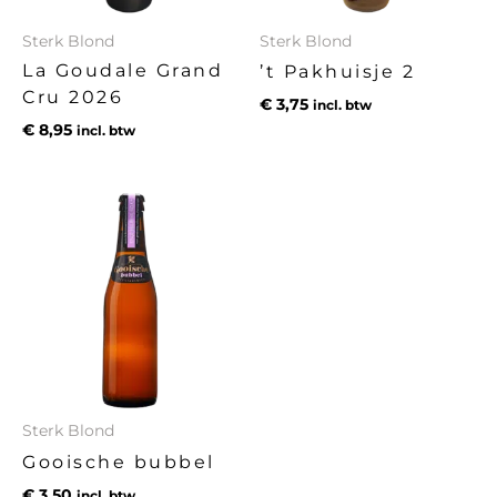
Sterk Blond
Sterk Blond
La Goudale Grand
’t Pakhuisje 2
Cru 2026
€
3,75
incl. btw
€
8,95
incl. btw
Sterk Blond
Gooische bubbel
€
3,50
incl. btw