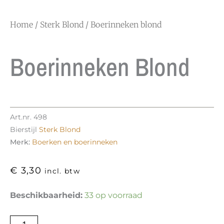
Home
/
Sterk Blond
/ Boerinneken blond
Boerinneken Blond
Art.nr.
498
Bierstijl
Sterk Blond
Merk:
Boerken en boerinneken
€
3,30
incl. btw
Boerinneken
Beschikbaarheid:
33 op voorraad
blond
aantal