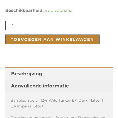
12yr
Beschikbaarheid:
3 op voorraad
Wild
Turkey
BA
Dark
TOEVOEGEN AAN WINKELWAGEN
Matter
aantal
Beschrijving
Aanvullende informatie
Barreled Souls | 12yr Wild Turkey BA Dark Matter |
BA Imperial Stout
Deze krachtige Imperial Stout rijpte 12 maanden en