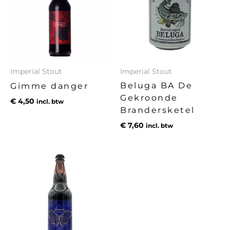
Imperial Stout
Imperial Stout
Beluga BA De
Gimme danger
Gekroonde
€
4,50
incl. btw
Brandersketel
€
7,60
incl. btw