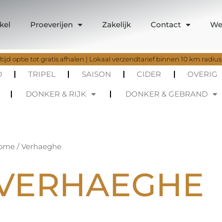
kel
Proeverijen
Zakelijk
Contact
We
tijd optie tot gratis afhalen | Lokaal verzendtarief binnen 10 km radius
D
TRIPEL
SAISON
CIDER
OVERIG
DONKER & RIJK
DONKER & GEBRAND
Gesorteerd
ome
/ Verhaeghe
op
nieuwste
VERHAEGHE