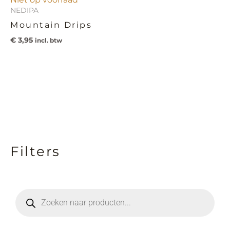
NEDIPA
Mountain Drips
€
3,95
incl. btw
Filters
M
M
i
a
n
x
P
r
.
.
o
d
p
p
u
c