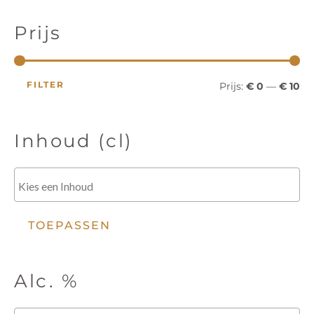
r
r
t
e
i
i
n
Prijs
z
o
j
j
e
k
s
s
e
FILTER
Prijs:
€ 0
—
€ 10
n
Inhoud (cl)
TOEPASSEN
Alc. %