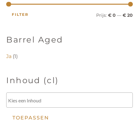
e
k
s
s
e
FILTER
Prijs:
€ 0
—
€ 20
n
Barrel Aged
Ja
(1)
Inhoud (cl)
TOEPASSEN