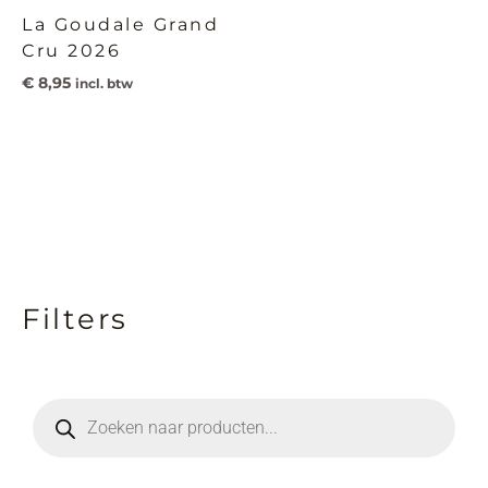
La Goudale Grand
Cru 2026
€
8,95
incl. btw
Filters
M
M
i
a
n
x
P
r
.
.
o
d
p
p
u
c