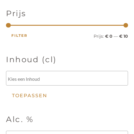
r
r
t
e
i
i
n
Prijs
z
o
j
j
e
k
s
s
e
FILTER
Prijs:
€ 0
—
€ 10
n
Inhoud (cl)
TOEPASSEN
Alc. %