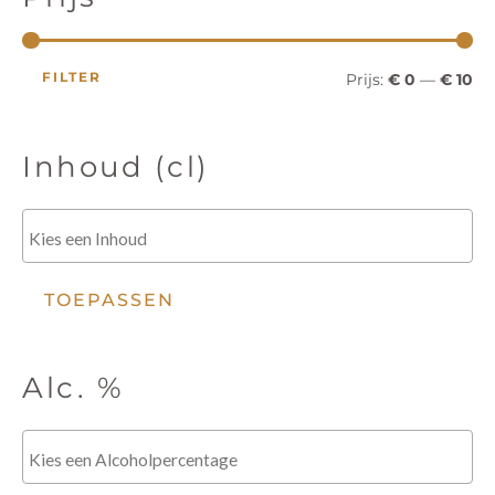
z
o
j
j
e
k
s
s
e
FILTER
Prijs:
€ 0
—
€ 10
n
Inhoud (cl)
TOEPASSEN
Alc. %