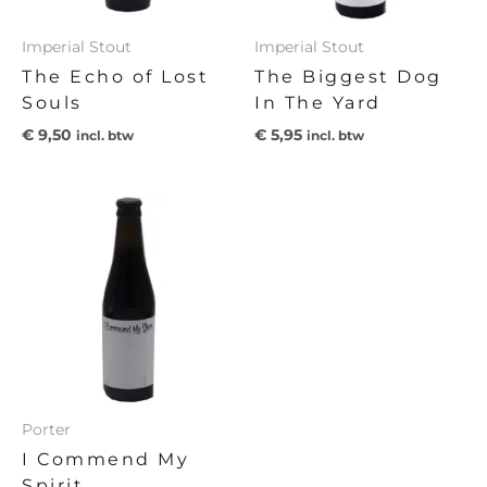
Imperial Stout
Imperial Stout
The Echo of Lost
The Biggest Dog
Souls
In The Yard
€
9,50
€
5,95
incl. btw
incl. btw
Porter
I Commend My
Spirit