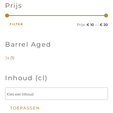
i
i
n
Prijs
z
o
j
j
e
k
s
s
e
FILTER
Prijs:
€ 10
—
€ 20
n
Barrel Aged
Ja
(1)
Inhoud (cl)
TOEPASSEN